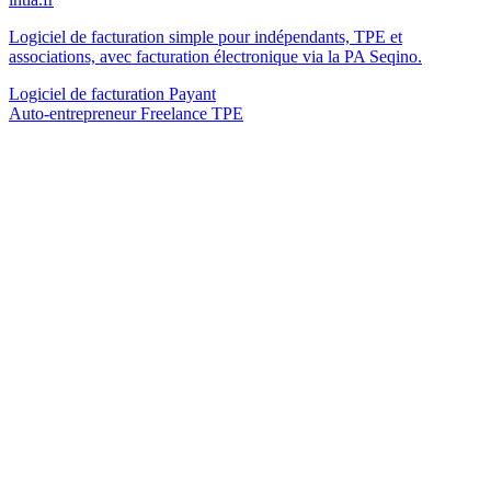
Logiciel de facturation simple pour indépendants, TPE et
associations, avec facturation électronique via la PA Seqino.
Logiciel de facturation
Payant
Auto-entrepreneur
Freelance
TPE