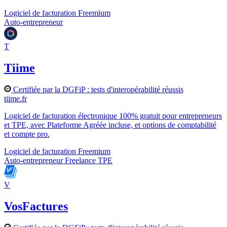
Logiciel de facturation
Freemium
Auto-entrepreneur
T
Tiime
Certifiée par la DGFiP : tests d'interopérabilité réussis
tiime.fr
Logiciel de facturation électronique 100% gratuit pour entrepreneurs
et TPE, avec Plateforme Agréée incluse, et options de comptabilité
et compte pro.
Logiciel de facturation
Freemium
Auto-entrepreneur
Freelance
TPE
V
VosFactures