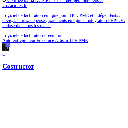
Certifiée par la DGFiP : tests d'interopérabilité réussis
vosfactures.fr
Logiciel de facturation en ligne pour TPE, PME et indépendants :
devis, factures, dépenses, paiements en ligne et intégration PEPPOL
incluse dans tous les plans.
Logiciel de facturation
Freemium
Auto-entrepreneur
Freelance
Artisan
TPE
PME
C
Costructor