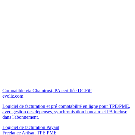
Compatible via Chaintrust, PA certifiée DGFiP
evoliz.com
Logiciel de facturation et pré-comptabilité en ligne pour TPE/PME,
avec gestion des dépenses, synchronisation bancaire et PA incluse
dans l'abonnement.
Logiciel de facturation
Payant
Freelance
Artisan
TPE
PME