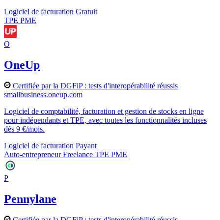
Logiciel de facturation
Gratuit
TPE
PME
O
OneUp
Certifiée par la DGFiP : tests d'interopérabilité réussis
smallbusiness.oneup.com
Logiciel de comptabilité, facturation et gestion de stocks en ligne
pour indépendants et TPE, avec toutes les fonctionnalités incluses
dès 9 €/mois.
Logiciel de facturation
Payant
Auto-entrepreneur
Freelance
TPE
PME
P
Pennylane
Certifiée par la DGFiP : tests d'interopérabilité réussis