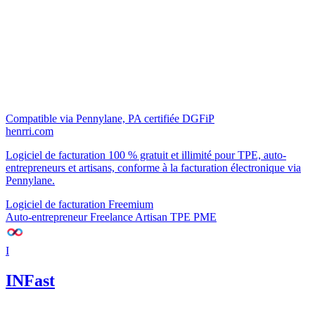
Compatible via Pennylane, PA certifiée DGFiP
henrri.com
Logiciel de facturation 100 % gratuit et illimité pour TPE, auto-
entrepreneurs et artisans, conforme à la facturation électronique via
Pennylane.
Logiciel de facturation
Freemium
Auto-entrepreneur
Freelance
Artisan
TPE
PME
I
INFast