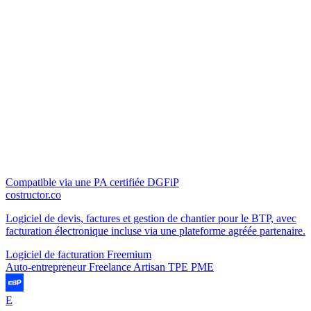
Compatible via une PA certifiée DGFiP
costructor.co
Logiciel de devis, factures et gestion de chantier pour le BTP, avec
facturation électronique incluse via une plateforme agréée partenaire.
Logiciel de facturation
Freemium
Auto-entrepreneur
Freelance
Artisan
TPE
PME
E