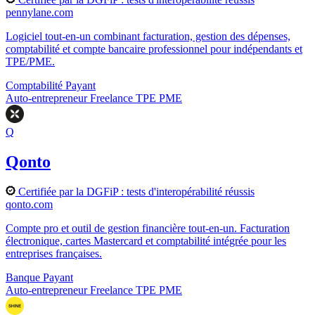
pennylane.com
Logiciel tout-en-un combinant facturation, gestion des dépenses,
comptabilité et compte bancaire professionnel pour indépendants et
TPE/PME.
Comptabilité
Payant
Auto-entrepreneur
Freelance
TPE
PME
Q
Qonto
Certifiée par la DGFiP : tests d'interopérabilité réussis
qonto.com
Compte pro et outil de gestion financière tout-en-un. Facturation
électronique, cartes Mastercard et comptabilité intégrée pour les
entreprises françaises.
Banque
Payant
Auto-entrepreneur
Freelance
TPE
PME