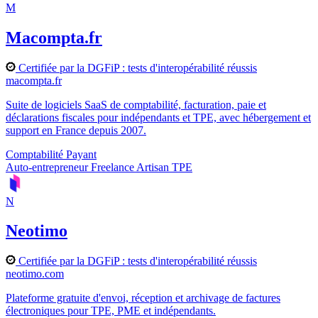
M
Macompta.fr
Certifiée par la DGFiP : tests d'interopérabilité réussis
macompta.fr
Suite de logiciels SaaS de comptabilité, facturation, paie et
déclarations fiscales pour indépendants et TPE, avec hébergement et
support en France depuis 2007.
Comptabilité
Payant
Auto-entrepreneur
Freelance
Artisan
TPE
N
Neotimo
Certifiée par la DGFiP : tests d'interopérabilité réussis
neotimo.com
Plateforme gratuite d'envoi, réception et archivage de factures
électroniques pour TPE, PME et indépendants.