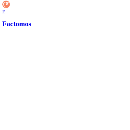
F
Factomos