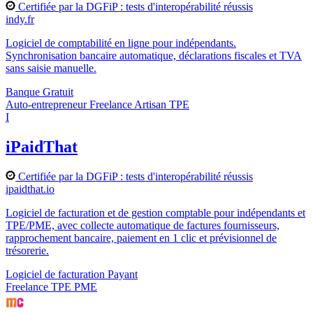
Certifiée par la DGFiP : tests d'interopérabilité réussis
indy.fr
Logiciel de comptabilité en ligne pour indépendants.
Synchronisation bancaire automatique, déclarations fiscales et TVA
sans saisie manuelle.
Banque
Gratuit
Auto-entrepreneur
Freelance
Artisan
TPE
I
iPaidThat
Certifiée par la DGFiP : tests d'interopérabilité réussis
ipaidthat.io
Logiciel de facturation et de gestion comptable pour indépendants et
TPE/PME, avec collecte automatique de factures fournisseurs,
rapprochement bancaire, paiement en 1 clic et prévisionnel de
trésorerie.
Logiciel de facturation
Payant
Freelance
TPE
PME