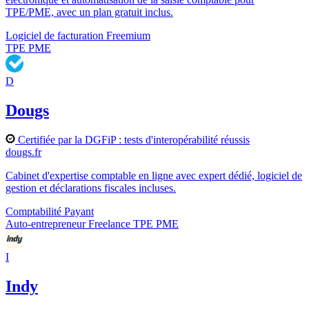
TPE/PME, avec un plan gratuit inclus.
Logiciel de facturation
Freemium
TPE
PME
D
Dougs
Certifiée par la DGFiP : tests d'interopérabilité réussis
dougs.fr
Cabinet d'expertise comptable en ligne avec expert dédié, logiciel de
gestion et déclarations fiscales incluses.
Comptabilité
Payant
Auto-entrepreneur
Freelance
TPE
PME
I
Indy