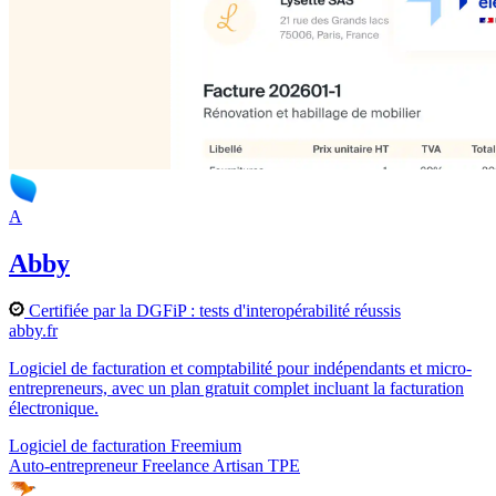
A
Abby
Certifiée par la DGFiP : tests d'interopérabilité réussis
abby.fr
Logiciel de facturation et comptabilité pour indépendants et micro-
entrepreneurs, avec un plan gratuit complet incluant la facturation
électronique.
Logiciel de facturation
Freemium
Auto-entrepreneur
Freelance
Artisan
TPE