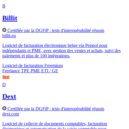
B
Billit
Certifiée par la DGFiP : tests d'interopérabilité réussis
billit.eu
Logiciel de facturation électronique belge via Peppol pour
indépendants et PME, avec gestion des ventes et achats, suivi des
paiements et plus de 100 intégrations.
Logiciel de facturation
Freemium
Freelance
TPE
PME
ETI / GE
D
Dext
Certifiée par la DGFiP : tests d'interopérabilité réussis
dext.com
Logiciel de collecte de documents comptables, facturation
électronique et automatisation de la saisie comptable pour