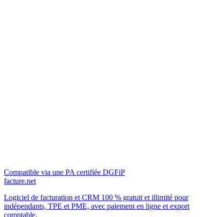
Compatible via une PA certifiée DGFiP
facture.net
Logiciel de facturation et CRM 100 % gratuit et illimité pour
indépendants, TPE et PME, avec paiement en ligne et export
comptable.