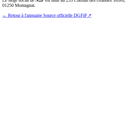
Le siège social de
N2F
est situé au 233 Chemin des Grandes Terres,
01250 Montagnat.
← Retour à l'annuaire
Source officielle DGFiP ↗